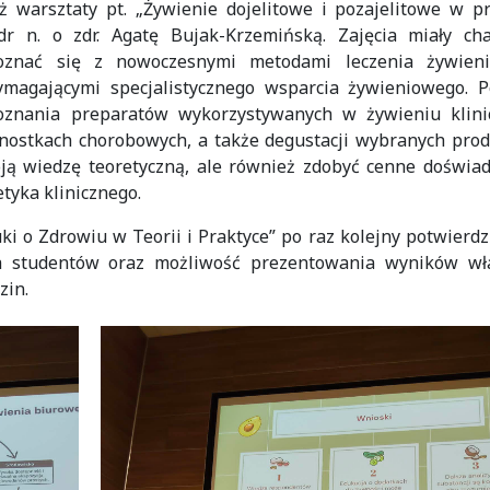
eż warsztaty pt. „Żywienie dojelitowe i pozajelitowe w p
dr n. o zdr. Agatę Bujak-Krzemińską. Zajęcia miały cha
poznać się z nowoczesnymi metodami leczenia żywien
magającymi specjalistycznego wsparcia żywieniowego. P
poznania preparatów wykorzystywanych w żywieniu klini
nostkach chorobowych, a także degustacji wybranych prod
oją wiedzę teoretyczną, ale również zdobyć cenne doświa
tyka klinicznego.
o Zdrowiu w Teorii i Praktyce” po raz kolejny potwierdzi
wa studentów oraz możliwość prezentowania wyników wł
zin.