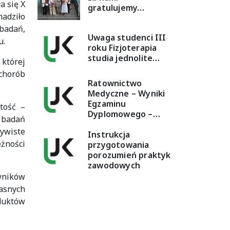
a się X
gratulujemy…
adziło
badań,
Uwaga studenci III
u.
roku Fizjoterapia
studia jednolite…
której
chorób
Ratownictwo
Medyczne – Wyniki
Egzaminu
stość –
Dyplomowego –…
h badań
ywiste
Instrukcja
żności
przygotowania
porozumień praktyk
zawodowych
owników
asnych
duktów