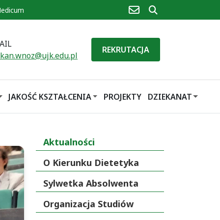
poczta
szukaj
Medicum
AIL
REKRUTACJA
ekan.wnoz@ujk.edu.pl
JAKOŚĆ KSZTAŁCENIA
PROJEKTY
DZIEKANAT
Aktualności
O Kierunku Dietetyka
Sylwetka Absolwenta
Organizacja Studiów