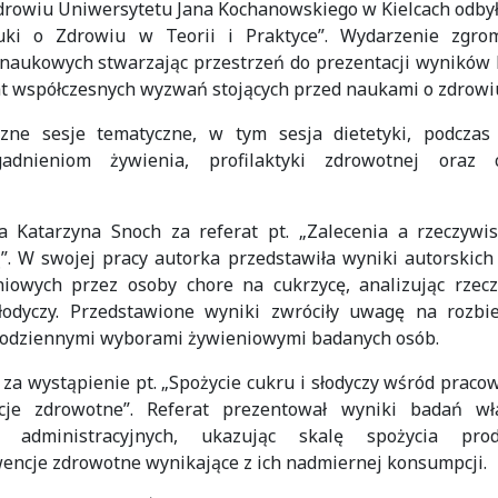
drowiu Uniwersytetu Jana Kochanowskiego w Kielcach odbył
ki o Zdrowiu w Teorii i Praktyce”. Wydarzenie zgrom
naukowych stwarzając przestrzeń do prezentacji wyników 
t współczesnych wyzwań stojących przed naukami o zdrowi
czne sesje tematyczne, w tym sesja dietetyki, podczas 
dnieniom żywienia, profilaktyki zdrowotnej oraz 
ła Katarzyna Snoch za referat pt. „Zalecenia a rzeczywi
ą”. W swojej pracy autorka przedstawiła wyniki autorskic
niowych przez osoby chore na cukrzycę, analizując rzecz
odyczy. Przedstawione wyniki zwróciły uwagę na rozbie
codziennymi wyborami żywieniowymi badanych osób.
za wystąpienie pt. „Spożycie cukru i słodyczy wśród prac
je zdrowotne”. Referat prezentował wyniki badań wł
 administracyjnych, ukazując skalę spożycia pro
ncje zdrowotne wynikające z ich nadmiernej konsumpcji.