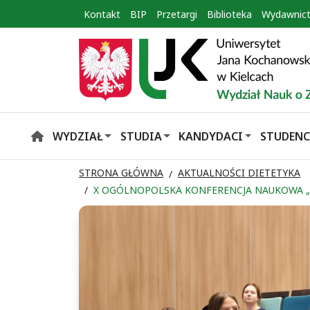
Kontakt
BIP
Przetargi
Biblioteka
Wydawnic
WYDZIAŁ
STUDIA
KANDYDACI
STUDENC
HOME
STRONA GŁÓWNA
AKTUALNOŚCI DIETETYKA
X OGÓLNOPOLSKA KONFERENCJA NAUKOWA „NA