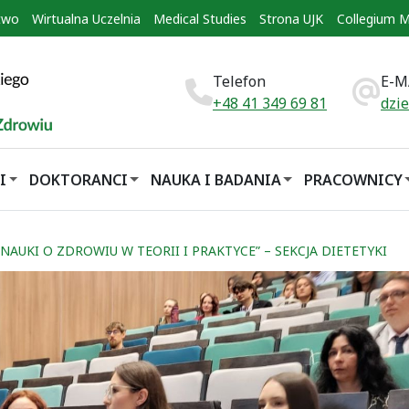
two
Wirtualna Uczelnia
Medical Studies
Strona UJK
Collegium 
Telefon
E-M
+48 41 349 69 81
dzi
I
DOKTORANCI
NAUKA I BADANIA
PRACOWNICY
UKI O ZDROWIU W TEORII I PRAKTYCE” – SEKCJA DIETETYKI