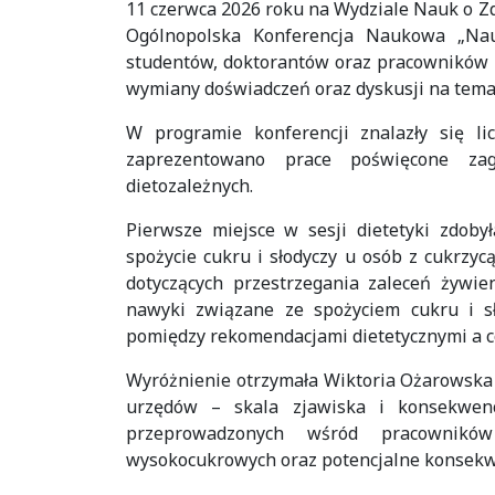
11 czerwca 2026 roku na Wydziale Nauk o Z
Ogólnopolska Konferencja Naukowa „Nau
studentów, doktorantów oraz pracowników 
wymiany doświadczeń oraz dyskusji na tema
W programie konferencji znalazły się li
zaprezentowano prace poświęcone zaga
dietozależnych.
Pierwsze miejsce w sesji dietetyki zdoby
spożycie cukru i słodyczy u osób z cukrzyc
dotyczących przestrzegania zaleceń żywie
nawyki związane ze spożyciem cukru i sł
pomiędzy rekomendacjami dietetycznymi a 
Wyróżnienie otrzymała Wiktoria Ożarowska 
urzędów – skala zjawiska i konsekwenc
przeprowadzonych wśród pracowników
wysokocukrowych oraz potencjalne konsekwe