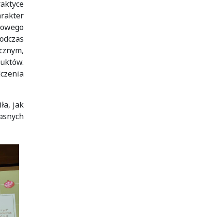
raktyce
rakter
iowego
odczas
cznym,
uktów.
dczenia
ła, jak
asnych