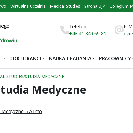
two
Wirtualna Uczelnia
Medical Studies
Strona UJK
Collegium 
Telefon
E-M
+48 41 349 69 81
dzi
I
DOKTORANCI
NAUKA I BADANIA
PRACOWNICY
AL STUDIES/STUDIA MEDYCZNE
Studia Medyczne
a_Medyczne-67/Info