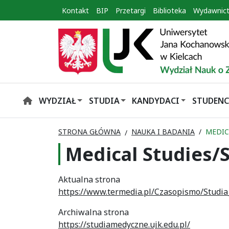
Kontakt
BIP
Przetargi
Biblioteka
Wydawnic
WYDZIAŁ
STUDIA
KANDYDACI
STUDENC
HOME
STRONA GŁÓWNA
NAUKA I BADANIA
MEDIC
Medical Studies/
Aktualna strona
https://www.termedia.pl/Czasopismo/Studi
Archiwalna strona
https://studiamedyczne.ujk.edu.pl/