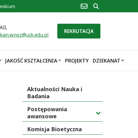
poczta
szukaj
Medicum
AIL
REKRUTACJA
ekan.wnoz@ujk.edu.pl
JAKOŚĆ KSZTAŁCENIA
PROJEKTY
DZIEKANAT
Aktualności Nauka i
Badania
Postępowania
awansowe
Komisja Bioetyczna