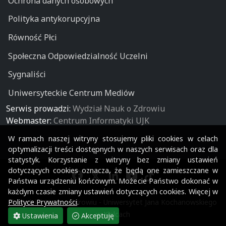
Ochrona danych osobowych
Polityka antykorupcyjna
Równość Płci
Społeczna Odpowiedzialność Uczelni
Sygnaliści
Uniwersyteckie Centrum Mediów
Serwis prowadzi:
Wydział Nauk o Zdrowiu
Webmaster:
Centrum Informatyki UJK
W ramach naszej witryny stosujemy pliki cookies w celach
optymalizacji treści dostępnych w naszych serwisach oraz dla
statystyk. Korzystanie z witryny bez zmiany ustawień
dotyczących cookies oznacza, że będą one zamieszczane w
Państwa urządzeniu końcowym. Możecie Państwo dokonać w
każdym czasie zmiany ustawień dotyczących cookies. Więcej w
Polityce Prywatności
.
© Wydział Nauk o Zdrowiu - Uniwersytet Jana Kochanowskiego
w Kielcach
Ustawienia
Akceptuję