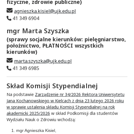
fizyczne, zdrowie publiczne)
agnieszka.kisiel@ujk.edu.pl
41 349 6904
mgr Marta Szyszka
(sprawy socjalne kierunków: pielęgniarstwo,
położnictwo, PŁATNOŚCI wszystkich
kierunków)
marta.szyszka@ujk.edu.pl
41 349 6985
Skład Komisji Stypendialnej
Na podstawie
Zarządzenie nr 34/2026 Rektora Uniwersytetu
Jana Kochanowskiego w Kielcach z dnia 23 lutego 2026 roku
w sprawie ustalenia składu Komisji Stypendialnej na rok
akademicki 2025/2026
w skład Podkomisji dla studentów
Wydziału Nauk o Zdrowiu wchodzą:
mgr Agnieszka Kisiel,