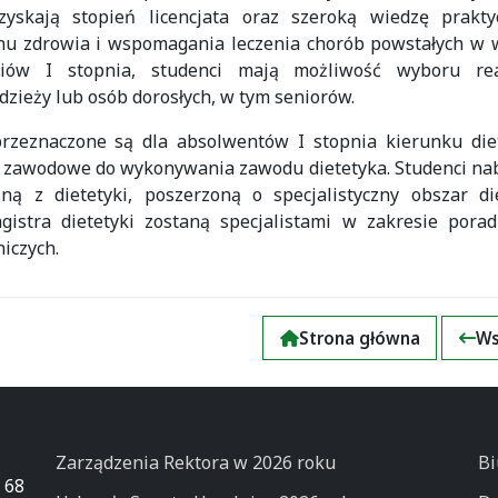
zyskają stopień licencjata oraz szeroką wiedzę prakty
anu zdrowia i wspomagania leczenia chorób powstałych w 
diów I stopnia, studenci mają możliwość wyboru real
dzieży lub osób dorosłych, w tym seniorów.
przeznaczone są dla absolwentów I stopnia kierunku diet
je zawodowe do wykonywania zawodu dietetyka. Studenci n
ną z dietetyki, poszerzoną o specjalistyczny obszar die
agistra dietetyki zostaną specjalistami w zakresie pora
iczych.
Strona główna
Ws
Zarządzenia Rektora w 2026 roku
Bi
 68