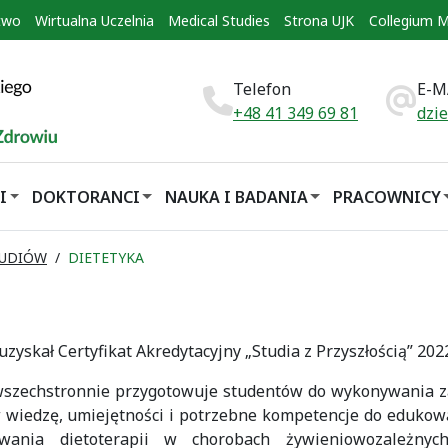
two
Wirtualna Uczelnia
Medical Studies
Strona UJK
Collegium 
Telefon
E-M
+48 41 349 69 81
dzi
I
DOKTORANCI
NAUKA I BADANIA
PRACOWNICY
TUDIÓW
DIETETYKA
 uzyskał Certyfikat Akredytacyjny „Studia z Przyszłością” 202
a wszechstronnie przygotowuje studentów do wykonywania 
w wiedzę, umiejętności i potrzebne kompetencje do eduko
owania dietoterapii w chorobach żywieniowozależnyc