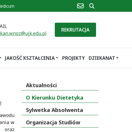
poczta
szukaj
Medicum
AIL
REKRUTACJA
ekan.wnoz@ujk.edu.pl
JAKOŚĆ KSZTAŁCENIA
PROJEKTY
DZIEKANAT
Aktualności
O Kierunku Dietetyka
2
Sylwetka Absolwenta
zawodu
Organizacja Studiów
wania w
h oraz