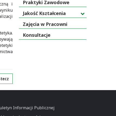
Praktyki Zawodowe
czną i
wyniku
Jakość Kształcenia
izacji
Zajęcia w Pracowni
etyka.
Konsultacje
abywają
tetyki
dnictwa
tecz
uletyn Informacji Publicznej