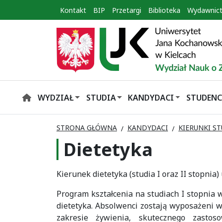
Kontakt
BIP
Przetargi
Biblioteka
Wydawnic
WYDZIAŁ
STUDIA
KANDYDACI
STUDENC
HOME
STRONA GŁÓWNA
KANDYDACI
KIERUNKI S
Dietetyka
Kierunek dietetyka (studia I oraz II stopnia)
Program kształcenia na studiach I stopni
dietetyka. Absolwenci zostają wyposażeni 
zakresie żywienia, skutecznego zastos