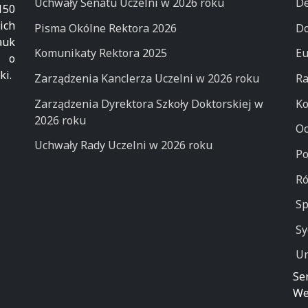
Uchwały Senatu Uczelni w 2026 roku
De
50
ich
Pisma Okólne Rektora 2026
Do
auk
Komunikaty Rektora 2025
Eu
k o
ki.
Zarządzenia Kanclerza Uczelni w 2026 roku
Ra
Zarządzenia Dyrektora Szkoły Doktorskiej w
Ko
2026 roku
Oc
Uchwały Rady Uczelni w 2026 roku
Po
Ró
Sp
Sy
Un
Se
We