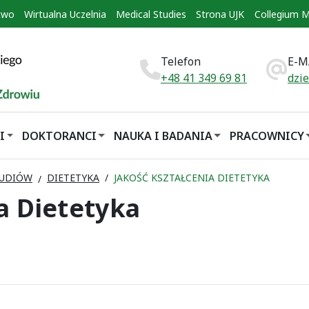
two
Wirtualna Uczelnia
Medical Studies
Strona UJK
Collegium 
Telefon
E-M
+48 41 349 69 81
dzi
I
DOKTORANCI
NAUKA I BADANIA
PRACOWNICY
TUDIÓW
DIETETYKA
JAKOŚĆ KSZTAŁCENIA DIETETYKA
a Dietetyka