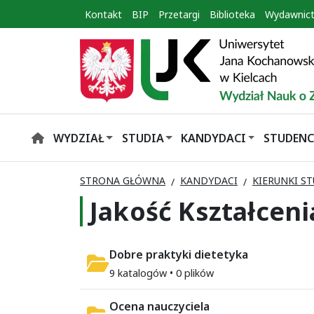
Kontakt
BIP
Przetargi
Biblioteka
Wydawnic
WYDZIAŁ
STUDIA
KANDYDACI
STUDENC
HOME
STRONA GŁÓWNA
KANDYDACI
KIERUNKI S
Jakość Kształceni
Dobre praktyki dietetyka
9 katalogów • 0 plików
Ocena nauczyciela