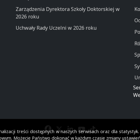
Zarządzenia Dyrektora Szkoły Doktorskiej w
Ko
2026 roku
Oc
Uchwały Rady Uczelni w 2026 roku
Po
Ró
Sp
Sy
Un
Se
We
alizacji treści dostępnych w naszych serwisach oraz dla statystyk
owym. Możecie Państwo dokonać w każdym czasie zmiany ustawień