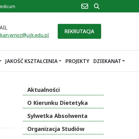
poczta
szukaj
Medicum
AIL
REKRUTACJA
ekan.wnoz@ujk.edu.pl
JAKOŚĆ KSZTAŁCENIA
PROJEKTY
DZIEKANAT
Aktualności
O Kierunku Dietetyka
Sylwetka Absolwenta
Organizacja Studiów