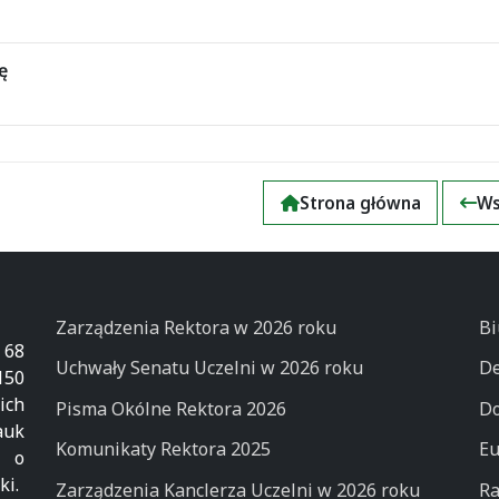
ę
Strona główna
Ws
Zarządzenia Rektora w 2026 roku
Bi
 68
Uchwały Senatu Uczelni w 2026 roku
De
50
ich
Pisma Okólne Rektora 2026
Do
auk
Komunikaty Rektora 2025
Eu
k o
ki.
Zarządzenia Kanclerza Uczelni w 2026 roku
Ra