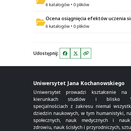
6 katalogów • 0 plików
Ocena osiągnięcia efektów uczenia si
6 katalogów • 0 plików
Udostępnij:
Facebook
X (Twitter)
Kopiuj link
Uniwersytet Jana Kochanowskiego
Uniwersytet prowadzi kształcenie na
kierunkach studiów i blisko 1
specjalnościach z zakresu niemal wszystk
dziedzin naukowych, w tym humanistyki, n
społecznych, nauk medycznych i nau
zdrowiu, nauk ścisłych i przyrodniczych, sztu