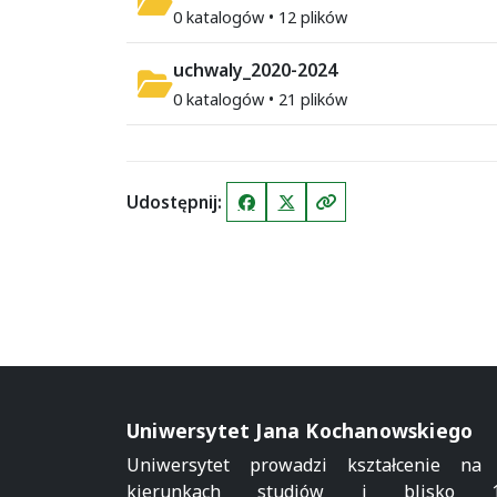
0 katalogów • 12 plików
uchwaly_2020-2024
0 katalogów • 21 plików
Udostępnij:
Facebook
X (Twitter)
Kopiuj link
Uniwersytet Jana Kochanowskiego
Uniwersytet prowadzi kształcenie na
kierunkach studiów i blisko 1