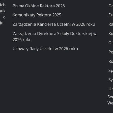
ich
Pisma Okólne Rektora 2026
Do
auk
Komunikaty Rektora 2025
Eu
k o
ki.
Zarządzenia Kanclerza Uczelni w 2026 roku
Ra
Zarządzenia Dyrektora Szkoły Doktorskiej w
Ko
2026 roku
Oc
Uchwały Rady Uczelni w 2026 roku
Po
Ró
Sp
Sy
Un
Se
We