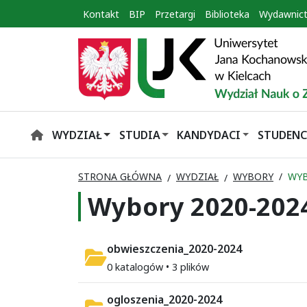
Kontakt
BIP
Przetargi
Biblioteka
Wydawnic
WYDZIAŁ
STUDIA
KANDYDACI
STUDENC
HOME
STRONA GŁÓWNA
WYDZIAŁ
WYBORY
WYB
Wybory 2020-202
obwieszczenia_2020-2024
0 katalogów • 3 plików
ogloszenia_2020-2024