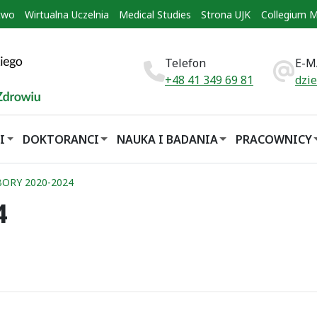
two
Wirtualna Uczelnia
Medical Studies
Strona UJK
Collegium 
Telefon
E-M
+48 41 349 69 81
dzi
I
DOKTORANCI
NAUKA I BADANIA
PRACOWNICY
ORY 2020-2024
4