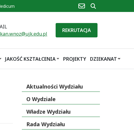
poczta
szukaj
Medicum
AIL
REKRUTACJA
ekan.wnoz@ujk.edu.pl
JAKOŚĆ KSZTAŁCENIA
PROJEKTY
DZIEKANAT
Aktualności Wydziału
O Wydziale
Władze Wydziału
Rada Wydziału