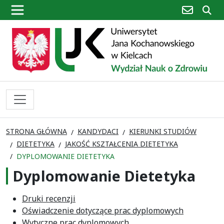
poczta
sz
STRONA GŁÓWNA
KANDYDACI
KIERUNKI STUDIÓW
DIETETYKA
JAKOŚĆ KSZTAŁCENIA DIETETYKA
DYPLOMOWANIE DIETETYKA
Dyplomowanie Dietetyka
Druki recenzji
Oświadczenie dotyczące prac dyplomowych
Wytyczne prac dyplomowych