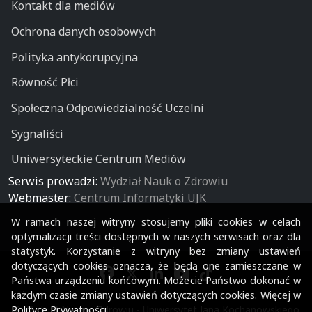
Kontakt dla mediów
Ochrona danych osobowych
Polityka antykorupcyjna
Równość Płci
Społeczna Odpowiedzialność Uczelni
Sygnaliści
Uniwersyteckie Centrum Mediów
Serwis prowadzi:
Wydział Nauk o Zdrowiu
Webmaster:
Centrum Informatyki UJK
W ramach naszej witryny stosujemy pliki cookies w celach
optymalizacji treści dostępnych w naszych serwisach oraz dla
statystyk. Korzystanie z witryny bez zmiany ustawień
dotyczących cookies oznacza, że będą one zamieszczane w
Państwa urządzeniu końcowym. Możecie Państwo dokonać w
każdym czasie zmiany ustawień dotyczących cookies. Więcej w
Polityce Prywatności
.
© Wydział Nauk o Zdrowiu - Uniwersytet Jana Kochanowskiego