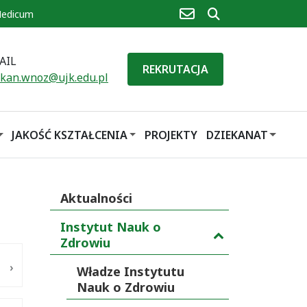
poczta
szukaj
Medicum
AIL
REKRUTACJA
ekan.wnoz@ujk.edu.pl
JAKOŚĆ KSZTAŁCENIA
PROJEKTY
DZIEKANAT
Aktualności
Instytut Nauk o
Zdrowiu
Władze Instytutu
Nauk o Zdrowiu