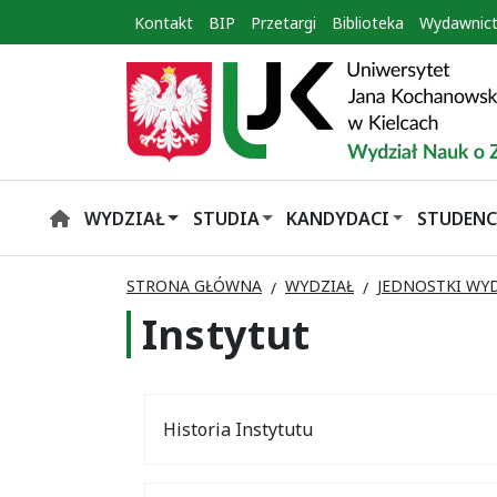
Kontakt
BIP
Przetargi
Biblioteka
Wydawnic
WYDZIAŁ
STUDIA
KANDYDACI
STUDENC
HOME
STRONA GŁÓWNA
WYDZIAŁ
JEDNOSTKI WY
Instytut
Historia Instytutu