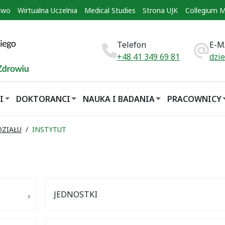
two
Wirtualna Uczelnia
Medical Studies
Strona UJK
Collegium 
Telefon
E-M
+48 41 349 69 81
dzi
I
DOKTORANCI
NAUKA I BADANIA
PRACOWNICY
DZIAŁU
INSTYTUT
JEDNOSTKI