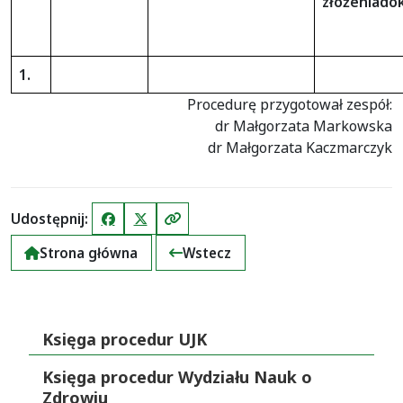
złożenia
do
1.
Procedurę przygotował zespół:
dr Małgorzata Markowska
dr Małgorzata Kaczmarczyk
Udostępnij:
Facebook
X (Twitter)
Kopiuj link
Strona główna
Wstecz
Księga procedur UJK
Księga procedur Wydziału Nauk o
Zdrowiu