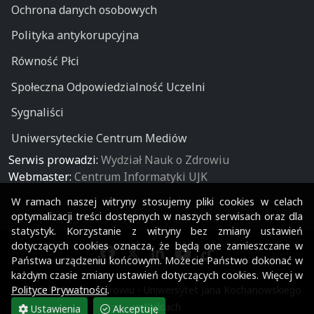
Ochrona danych osobowych
Polityka antykorupcyjna
Równość Płci
Społeczna Odpowiedzialność Uczelni
Sygnaliści
Uniwersyteckie Centrum Mediów
Serwis prowadzi:
Wydział Nauk o Zdrowiu
Webmaster:
Centrum Informatyki UJK
W ramach naszej witryny stosujemy pliki cookies w celach
optymalizacji treści dostępnych w naszych serwisach oraz dla
statystyk. Korzystanie z witryny bez zmiany ustawień
dotyczących cookies oznacza, że będą one zamieszczane w
Państwa urządzeniu końcowym. Możecie Państwo dokonać w
każdym czasie zmiany ustawień dotyczących cookies. Więcej w
© Wydział Nauk o Zdrowiu - Uniwersytet Jana Kochanowskiego
Polityce Prywatności
.
w Kielcach
Ustawienia
Akceptuję