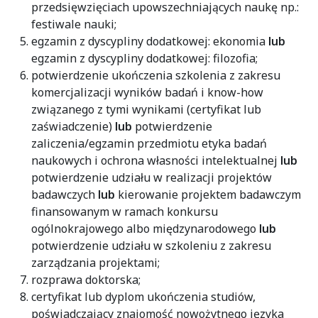
przedsięwzięciach upowszechniających naukę np.:
festiwale nauki;
egzamin z dyscypliny dodatkowej: ekonomia
lub
egzamin z dyscypliny dodatkowej: filozofia;
potwierdzenie ukończenia szkolenia z zakresu
komercjalizacji wyników badań i know-how
związanego z tymi wynikami (certyfikat lub
zaświadczenie)
lub
potwierdzenie
zaliczenia/egzamin przedmiotu etyka badań
naukowych i ochrona własności intelektualnej
lub
potwierdzenie udziału w realizacji projektów
badawczych
lub
kierowanie projektem badawczym
finansowanym w ramach konkursu
ogólnokrajowego albo międzynarodowego
lub
potwierdzenie udziału w szkoleniu z zakresu
zarządzania projektami;
rozprawa doktorska;
certyfikat lub dyplom ukończenia studiów,
poświadczający znajomość nowożytnego języka