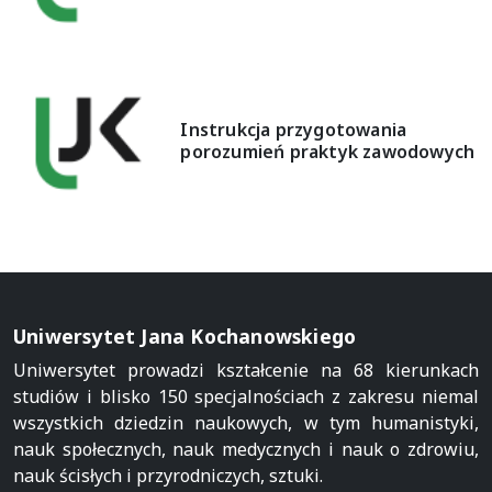
Instrukcja przygotowania
porozumień praktyk zawodowych
Uniwersytet Jana Kochanowskiego
Uniwersytet prowadzi kształcenie na 68 kierunkach
studiów i blisko 150 specjalnościach z zakresu niemal
wszystkich dziedzin naukowych, w tym humanistyki,
nauk społecznych, nauk medycznych i nauk o zdrowiu,
nauk ścisłych i przyrodniczych, sztuki.