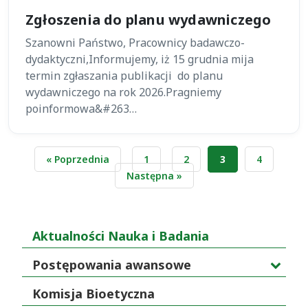
Zgłoszenia do planu wydawniczego
Szanowni Państwo, Pracownicy badawczo-
dydaktyczni,Informujemy, iż 15 grudnia mija
termin zgłaszania publikacji do planu
wydawniczego na rok 2026.Pragniemy
poinformowa&#263…
Stronicowanie
« Poprzednia
1
2
3
4
wpisów
Następna »
Aktualności Nauka i Badania
Postępowania awansowe
Komisja Bioetyczna