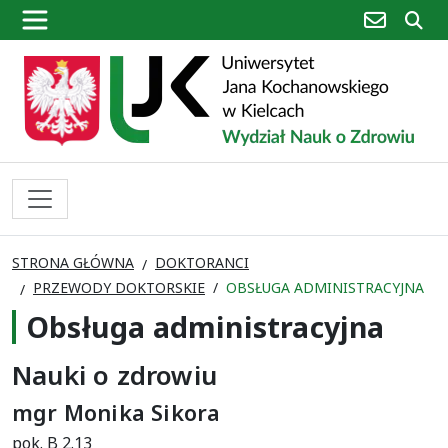
poczta
sz
STRONA GŁÓWNA
DOKTORANCI
PRZEWODY DOKTORSKIE
OBSŁUGA ADMINISTRACYJNA
Obsługa administracyjna
Nauki o zdrowiu
mgr Monika Sikora
pok. B 2.13