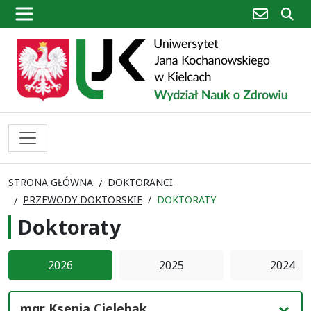
poczta
sz
STRONA GŁÓWNA
DOKTORANCI
PRZEWODY DOKTORSKIE
DOKTORATY
Doktoraty
2026
2025
2024
mgr Ksenia Cielebąk