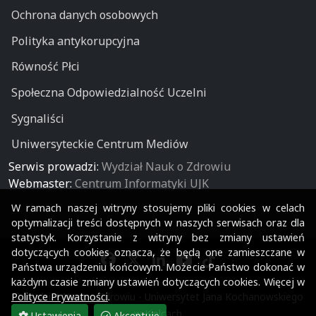
Ochrona danych osobowych
Polityka antykorupcyjna
Równość Płci
Społeczna Odpowiedzialność Uczelni
Sygnaliści
Uniwersyteckie Centrum Mediów
Serwis prowadzi:
Wydział Nauk o Zdrowiu
Webmaster:
Centrum Informatyki UJK
W ramach naszej witryny stosujemy pliki cookies w celach
optymalizacji treści dostępnych w naszych serwisach oraz dla
statystyk. Korzystanie z witryny bez zmiany ustawień
dotyczących cookies oznacza, że będą one zamieszczane w
Państwa urządzeniu końcowym. Możecie Państwo dokonać w
każdym czasie zmiany ustawień dotyczących cookies. Więcej w
Polityce Prywatności
.
© Wydział Nauk o Zdrowiu - Uniwersytet Jana Kochanowskiego
w Kielcach
Ustawienia
Akceptuję