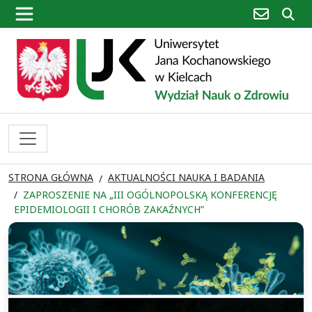
poczta
sz
STRONA GŁÓWNA
AKTUALNOŚCI NAUKA I BADANIA
ZAPROSZENIE NA „III OGÓLNOPOLSKĄ KONFERENCJĘ
EPIDEMIOLOGII I CHORÓB ZAKAŹNYCH”