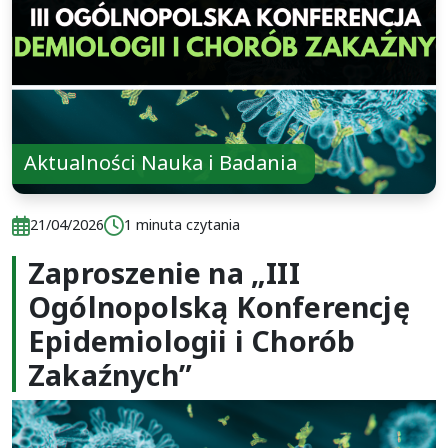
Aktualności Nauka i Badania
Data publikacji:
Czas czytania:
21/04/2026
1 minuta czytania
Zaproszenie na „III
Data publikacji:
Czas czytania:
21/04/2026
1 minuta czytania
Ogólnopolską Konferencję
Epidemiologii i Chorób
Zakaźnych”