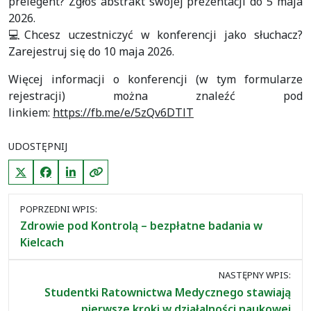
prelegent? Zgłoś abstrakt swojej prezentacji do 5 maja
2026.
💻Chcesz uczestniczyć w konferencji jako słuchacz?
Zarejestruj się do 10 maja 2026.
Więcej informacji o konferencji (w tym formularze
rejestracji) można znaleźć pod
linkiem:
https://fb.me/e/5zQv6DTlT
UDOSTĘPNIJ
X (Twitter)
Facebook
LinkedIn
Kopiuj link
Nawigacja
POPRZEDNI WPIS:
między
Zdrowie pod Kontrolą – bezpłatne badania w
wpisami
Kielcach
NASTĘPNY WPIS:
Studentki Ratownictwa Medycznego stawiają
pierwsze kroki w działalności naukowej