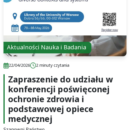
Aktualności Nauka i Badania
Data publikacji:
Czas czytania:
22/04/2026
2 minuty czytania
Zapraszenie do udziału w
Data publikacji:
Czas czytania:
22/04/2026
2 minuty czytania
konferencji poświęconej
ochronie zdrowia i
podstawowej opiece
medycznej
Szanowni Państwo,