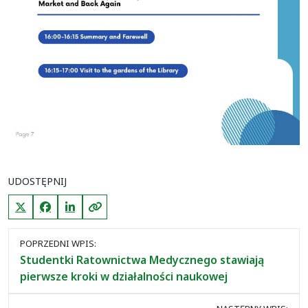
UDOSTĘPNIJ
X (Twitter)
Facebook
LinkedIn
Kopiuj link
Nawigacja
POPRZEDNI WPIS:
między
Studentki Ratownictwa Medycznego stawiają
wpisami
pierwsze kroki w działalności naukowej