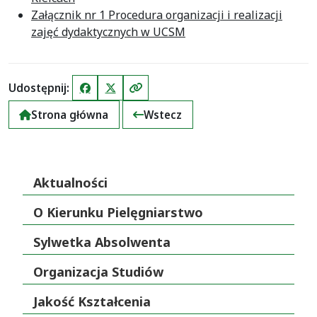
Załącznik nr 1 Procedura organizacji i realizacji
zajęć dydaktycznych w UCSM
Udostępnij:
Facebook
X (Twitter)
Kopiuj link
Strona główna
Wstecz
Aktualności
O Kierunku Pielęgniarstwo
Sylwetka Absolwenta
Organizacja Studiów
Jakość Kształcenia