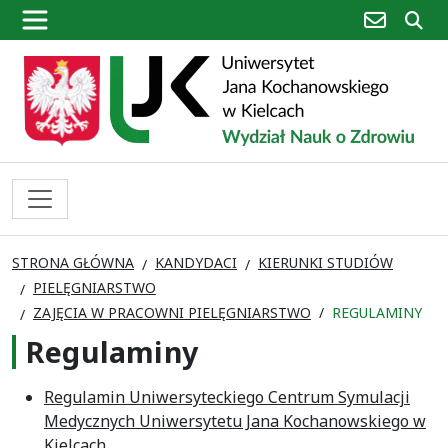
poczta
sz
STRONA GŁÓWNA
KANDYDACI
KIERUNKI STUDIÓW
PIELĘGNIARSTWO
ZAJĘCIA W PRACOWNI PIELĘGNIARSTWO
REGULAMINY
Regulaminy
Regulamin Uniwersyteckiego Centrum Symulacji
Medycznych Uniwersytetu Jana Kochanowskiego w
Kielcach