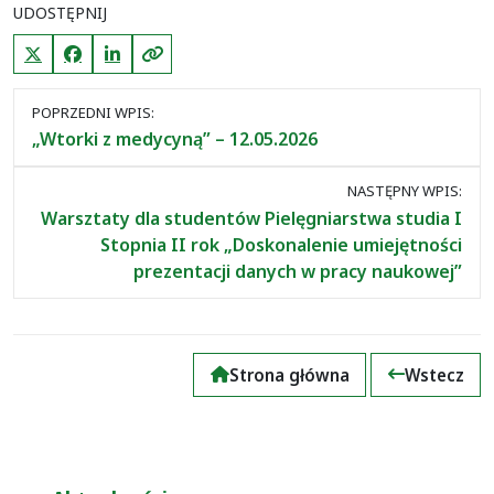
UDOSTĘPNIJ
X (Twitter)
Facebook
LinkedIn
Kopiuj link
Nawigacja
POPRZEDNI WPIS:
między
„Wtorki z medycyną” – 12.05.2026
wpisami
NASTĘPNY WPIS:
Warsztaty dla studentów Pielęgniarstwa studia I
Stopnia II rok „Doskonalenie umiejętności
prezentacji danych w pracy naukowej”
Strona główna
Wstecz