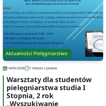
Aktualności Pielęgniarstwo
Data publikacji:
Czas czytania:
14/05/2026
1 minuta czytania
Warsztaty dla studentów
Data publikacji:
Czas czytania:
14/05/2026
1 minuta czytania
pielęgniarstwa studia I
Stopnia, 2 rok
„Wyszukiwanie