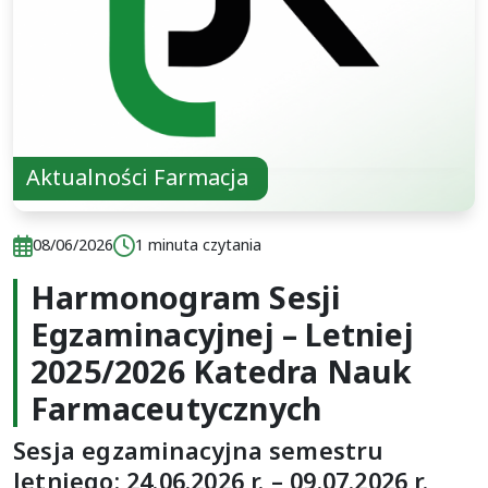
Aktualności Farmacja
Data publikacji:
Czas czytania:
08/06/2026
1 minuta czytania
Harmonogram Sesji
Data publikacji:
Czas czytania:
08/06/2026
1 minuta czytania
Egzaminacyjnej – Letniej
2025/2026 Katedra Nauk
Farmaceutycznych
Sesja egzaminacyjna semestru
letniego: 24.06.2026 r. – 09.07.2026 r.