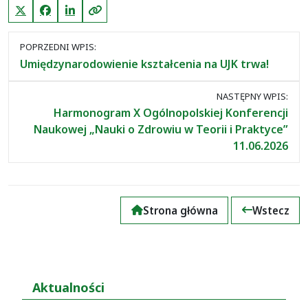
X (Twitter)
Facebook
LinkedIn
Kopiuj link
Nawigacja
POPRZEDNI WPIS:
między
Umiędzynarodowienie kształcenia na UJK trwa!
wpisami
NASTĘPNY WPIS:
Harmonogram X Ogólnopolskiej Konferencji
Naukowej „Nauki o Zdrowiu w Teorii i Praktyce”
11.06.2026
Strona główna
Wstecz
Aktualności