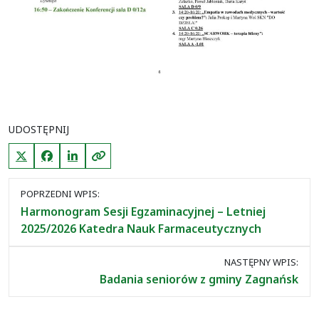
UDOSTĘPNIJ
X (Twitter)
Facebook
LinkedIn
Kopiuj link
Nawigacja
POPRZEDNI WPIS:
między
Harmonogram Sesji Egzaminacyjnej – Letniej
wpisami
2025/2026 Katedra Nauk Farmaceutycznych
NASTĘPNY WPIS:
Badania seniorów z gminy Zagnańsk