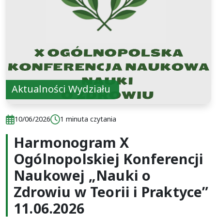
Aktualności Wydziału
Data publikacji:
Czas czytania:
10/06/2026
1 minuta czytania
Harmonogram X
Data publikacji:
Czas czytania:
10/06/2026
1 minuta czytania
Ogólnopolskiej Konferencji
Naukowej „Nauki o
Zdrowiu w Teorii i Praktyce”
11.06.2026