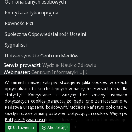
Ochrona danych osobowych
Polityka antykorupcyjna
Równość Płci
Społeczna Odpowiedzialność Uczelni
Sygnaliści
Uniwersyteckie Centrum Mediów
Serwis prowadzi:
Wydział Nauk o Zdrowiu
Webmaster:
Centrum Informatyki UJK
W ramach naszej witryny stosujemy pliki cookies w celach
optymalizacji treści dostępnych w naszych serwisach oraz dla
statystyk. Korzystanie z witryny bez zmiany ustawień
dotyczących cookies oznacza, że będą one zamieszczane w
Państwa urządzeniu końcowym. Możecie Państwo dokonać w
każdym czasie zmiany ustawień dotyczących cookies. Więcej w
Polityce Prywatności
.
© Wydział Nauk o Zdrowiu - Uniwersytet Jana Kochanowskiego
w Kielcach
Ustawienia
Akceptuję