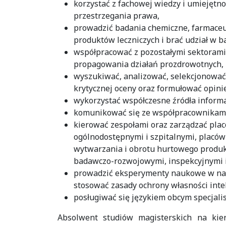
korzystać z fachowej wiedzy i umiejętno
przestrzegania prawa,
prowadzić badania chemiczne, farmaceut
produktów leczniczych i brać udział w b
współpracować z pozostałymi sektorami
propagowania działań prozdrowotnych,
wyszukiwać, analizować, selekcjonować 
krytycznej oceny oraz formułować opini
wykorzystać współczesne źródła inform
komunikować się ze współpracownikami
kierować zespołami oraz zarządzać pla
ogólnodostępnymi i szpitalnymi, placó
wytwarzania i obrotu hurtowego produk
badawczo-rozwojowymi, inspekcyjnymi i 
prowadzić eksperymenty naukowe w nauk
stosować zasady ochrony własności inte
posługiwać się językiem obcym specjalis
Absolwent studiów magisterskich na kie