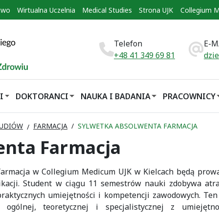
two
Wirtualna Uczelnia
Medical Studies
Strona UJK
Collegium 
Telefon
E-M
+48 41 349 69 81
dzi
I
DOKTORANCI
NAUKA I BADANIA
PRACOWNICY
TUDIÓW
FARMACJA
SYLWETKA ABSOLWENTA FARMACJA
enta Farmacja
u farmacja w Collegium Medicum UJK w Kielcach będą prow
kacji. Student w ciągu 11 semestrów nauki zdobywa atra
praktycznych umiejętności i kompetencji zawodowych. Ten
 ogólnej, teoretycznej i specjalistycznej z umiejętno