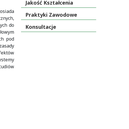
Jakość Kształcenia
posiada
Praktyki Zawodowe
znych,
nych do
Konsultacje
idłowym
ch pod
zasady
fektów
ystemy
studiów