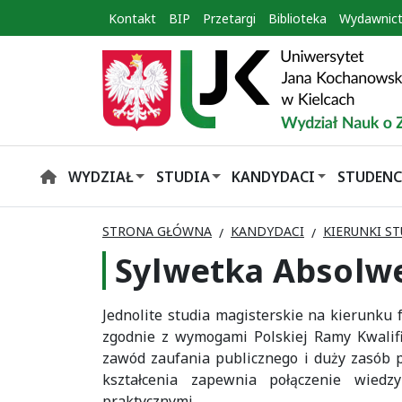
Kontakt
BIP
Przetargi
Biblioteka
Wydawnic
WYDZIAŁ
STUDIA
KANDYDACI
STUDENC
HOME
STRONA GŁÓWNA
KANDYDACI
KIERUNKI S
Sylwetka Absolw
Jednolite studia magisterskie na kierunk
zgodnie z wymogami Polskiej Ramy Kwalifi
zawód zaufania publicznego i duży zasób 
kształcenia zapewnia połączenie wiedzy
praktycznymi.