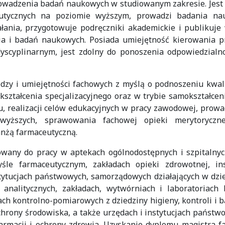
prowadzenia badań naukowych w studiowanym zakresie. Jest
eutycznych na poziomie wyższym, prowadzi badania na
ałania, przygotowuje podręczniki akademickie i publikuje
enia i badań naukowych. Posiada umiejętność kierowania 
yscyplinarnym, jest zdolny do ponoszenia odpowiedzialno
dzy i umiejętności fachowych z myślą o podnoszeniu kwali
ztałcenia specjalizacyjnego oraz w trybie samokształceni
, realizacji celów edukacyjnych w pracy zawodowej, prow
h wyższych, sprawowania fachowej opieki merytoryczn
nżą farmaceutyczną.
owany do pracy w aptekach ogólnodostępnych i szpitalnyc
śle farmaceutycznym, zakładach opieki zdrowotnej, ins
stytucjach państwowych, samorządowych działających w dzi
h analitycznych, zakładach, wytwórniach i laboratoriach
ach kontrolno-pomiarowych z dziedziny higieny, kontroli i 
chrony środowiska, a także urzędach i instytucjach państw
armacji i ochrony zdrowia. Uzyskanie dyplomu magistra f