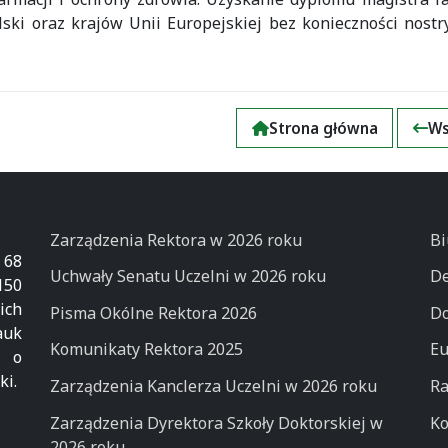
ski oraz krajów Unii Europejskiej bez konieczności nostry
Strona główna
Ws
Zarządzenia Rektora w 2026 roku
Bi
 68
Uchwały Senatu Uczelni w 2026 roku
De
50
ich
Pisma Okólne Rektora 2026
Do
auk
Komunikaty Rektora 2025
Eu
k o
ki.
Zarządzenia Kanclerza Uczelni w 2026 roku
Ra
Zarządzenia Dyrektora Szkoły Doktorskiej w
Ko
2026 roku