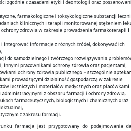
ści zgodnie z zasadami etyki i deontologii oraz poszanowani
yczne, farmakologiczne i toksykologiczne substancji leczni
adaniach klinicznych i terapii monitorowanej stężeniem lek
 ochrony zdrowia w zakresie prowadzenia farmakoterapii i
i integrować informacje z różnych źródeł, dokonywać ich
e,
acji do samodzielnego i twórczego rozwiązywania problemó
, innymi pracownikami ochrony zdrowia oraz pacjentami,
cówkami ochrony zdrowia publicznego – szczególnie apteka
wkami prowadzącymi działalność gospodarczą w zakresie
tów leczniczych i materiałów medycznych oraz placówkami
administracyjnymi z obszaru farmacji i ochrony zdrowia,
ach farmaceutycznych, biologicznych i chemicznych oraz
lektualnej,
tycznym z zakresu farmacji.
runku farmacja jest przygotowany do podejmowania da