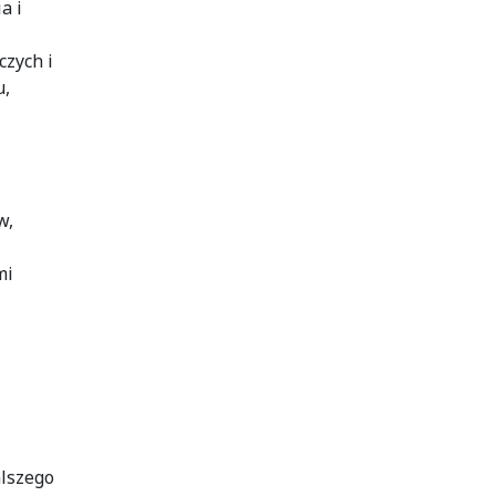
a i
czych i
u,
w,
mi
lszego