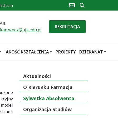
poczta
szukaj
Medicum
AIL
REKRUTACJA
ekan.wnoz@ujk.edu.pl
JAKOŚĆ KSZTAŁCENIA
PROJEKTY
DZIEKANAT
Aktualności
O Kierunku Farmacja
adzone
Sylwetka Absolwenta
kcyjny
 model
Organizacja Studiów
ściami