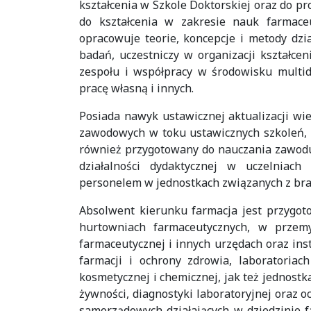
kształcenia w Szkole Doktorskiej oraz do 
do kształcenia w zakresie nauk farmac
opracowuje teorie, koncepcje i metody dzi
badań, uczestniczy w organizacji kształc
zespołu i współpracy w środowisku multid
pracę własną i innych.
Posiada nawyk ustawicznej aktualizacji wie
zawodowych w toku ustawicznych szkoleń, ks
również przygotowany do nauczania zawodu
działalności dydaktycznej w uczelniac
personelem w jednostkach związanych z bra
Absolwent kierunku farmacja jest przygot
hurtowniach farmaceutycznych, w przemy
farmaceutycznej i innych urzędach oraz in
farmacji i ochrony zdrowia, laboratoriac
kosmetycznej i chemicznej, jak też jednostk
żywności, diagnostyki laboratoryjnej oraz o
samorządowych działających w dziedzinie f