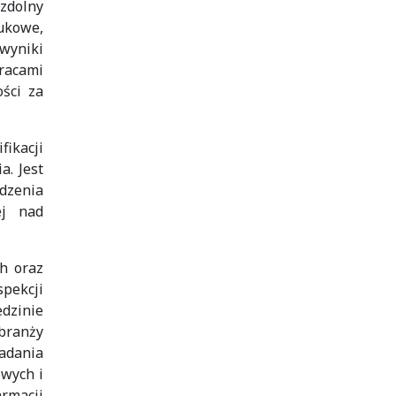
 zdolny
ukowe,
 wyniki
pracami
ści za
fikacji
a. Jest
adzenia
ej nad
h oraz
pekcji
edzinie
 branży
badania
owych i
armacji