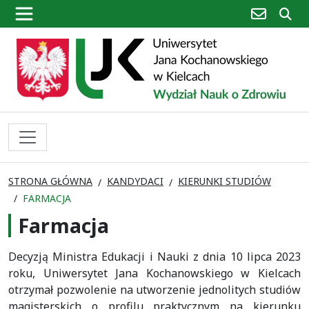
poczta
sz
STRONA GŁÓWNA
KANDYDACI
KIERUNKI STUDIÓW
FARMACJA
Farmacja
Decyzją Ministra Edukacji i Nauki z dnia 10 lipca 2023
roku, Uniwersytet Jana Kochanowskiego w Kielcach
otrzymał pozwolenie na utworzenie jednolitych studiów
magisterskich o profilu praktycznym na kierunku