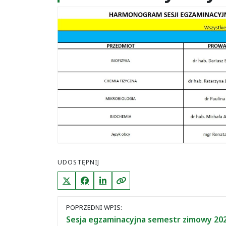
UDOSTĘPNIJ
X (Twitter)
Facebook
LinkedIn
Kopiuj link
Nawigacja
POPRZEDNI WPIS:
między
Sesja egzaminacyjna semestr zimowy 20