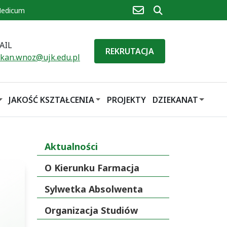
poczta
szukaj
Medicum
AIL
REKRUTACJA
ekan.wnoz@ujk.edu.pl
JAKOŚĆ KSZTAŁCENIA
PROJEKTY
DZIEKANAT
Aktualności
O Kierunku Farmacja
Sylwetka Absolwenta
Organizacja Studiów