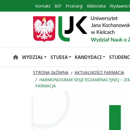
Kontakt
BIP
Przetargi
Biblioteka
Wydawnic
WYDZIAŁ
STUDIA
KANDYDACI
STUDENC
HOME
STRONA GŁÓWNA
AKTUALNOŚCI FARMACJA
HARMONOGRAM SESJI EGZAMINACYJNEJ – ZI
FARMACJA