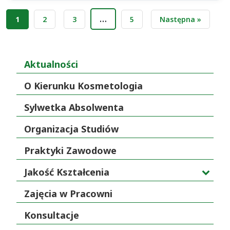
Stronicowanie
…
1
2
3
5
Następna »
wpisów
Aktualności
O Kierunku Kosmetologia
Sylwetka Absolwenta
Organizacja Studiów
Praktyki Zawodowe
Jakość Kształcenia
Zajęcia w Pracowni
Konsultacje