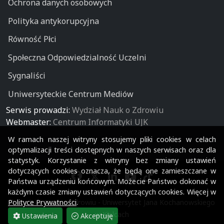
Ochrona danych osobowych
Polityka antykorupcyjna
Równość Płci
Społeczna Odpowiedzialność Uczelni
Sygnaliści
Uniwersyteckie Centrum Mediów
Serwis prowadzi:
Wydział Nauk o Zdrowiu
Webmaster:
Centrum Informatyki UJK
W ramach naszej witryny stosujemy pliki cookies w celach
optymalizacji treści dostępnych w naszych serwisach oraz dla
statystyk. Korzystanie z witryny bez zmiany ustawień
dotyczących cookies oznacza, że będą one zamieszczane w
Państwa urządzeniu końcowym. Możecie Państwo dokonać w
każdym czasie zmiany ustawień dotyczących cookies. Więcej w
Polityce Prywatności
.
© Wydział Nauk o Zdrowiu - Uniwersytet Jana Kochanowskiego
w Kielcach
Ustawienia
Akceptuję