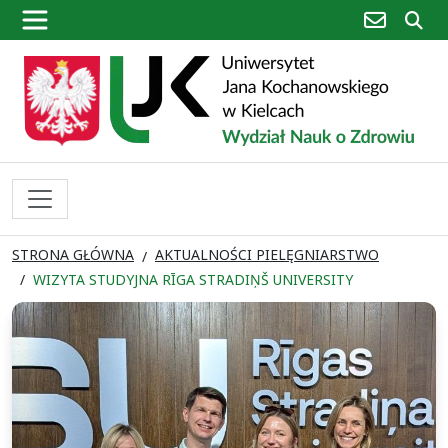
poczta
sz
STRONA GŁÓWNA
AKTUALNOŚCI PIELĘGNIARSTWO
WIZYTA STUDYJNA RĪGA STRADIŅŠ UNIVERSITY