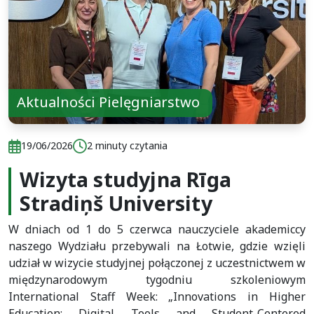
Aktualności Pielęgniarstwo
Data publikacji:
Czas czytania:
19/06/2026
2 minuty czytania
Wizyta studyjna Rīga
Data publikacji:
Czas czytania:
19/06/2026
2 minuty czytania
Stradiņš University
W dniach od 1 do 5 czerwca nauczyciele akademiccy
naszego Wydziału przebywali na Łotwie, gdzie wzięli
udział w wizycie studyjnej połączonej z uczestnictwem w
międzynarodowym tygodniu szkoleniowym
International Staff Week: „Innovations in Higher
Education: Digital Tools and Student-Centered