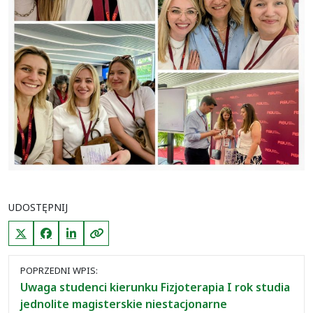
UDOSTĘPNIJ
X (Twitter)
Facebook
LinkedIn
Kopiuj link
Nawigacja
POPRZEDNI WPIS:
między
Uwaga studenci kierunku Fizjoterapia I rok studia
wpisami
jednolite magisterskie niestacjonarne