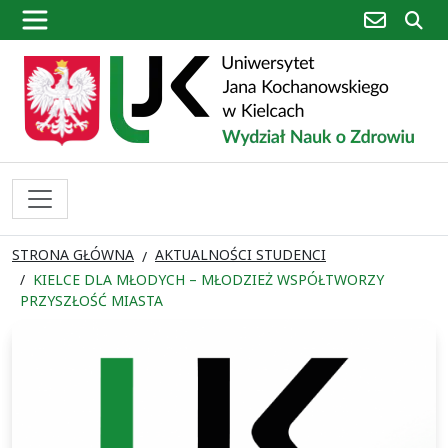
poczta
sz
STRONA GŁÓWNA
AKTUALNOŚCI STUDENCI
KIELCE DLA MŁODYCH – MŁODZIEŻ WSPÓŁTWORZY
PRZYSZŁOŚĆ MIASTA