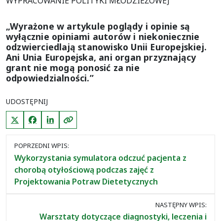
WYPRACOWANIE POLITYKI MŁODZIEŻOWEJ
„Wyrażone w artykule poglądy i opinie są
wyłącznie opiniami autorów i niekoniecznie
odzwierciedlają stanowisko Unii Europejskiej.
Ani Unia Europejska, ani organ przyznający
grant nie mogą ponosić za nie
odpowiedzialności.”
UDOSTĘPNIJ
X (Twitter)
Facebook
LinkedIn
Kopiuj link
Nawigacja
POPRZEDNI WPIS:
między
Wykorzystania symulatora odczuć pacjenta z
wpisami
chorobą otyłościową podczas zajęć z
Projektowania Potraw Dietetycznych
NASTĘPNY WPIS:
Warsztaty dotyczące diagnostyki, leczenia i