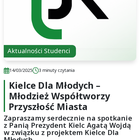
Aktualności Studenci
Data publikacji:
Czas czytania:
14/03/2025
3 minuty czytania
Kielce Dla Młodych –
Data publikacji:
Czas czytania:
14/03/2025
3 minuty czytania
Młodzież Współtworzy
Przyszłość Miasta
Zapraszamy serdecznie na spotkanie
z Panią Prezydent Kielc Agatą Wojdą
w związku z projektem Kielce Dla
Młodych.